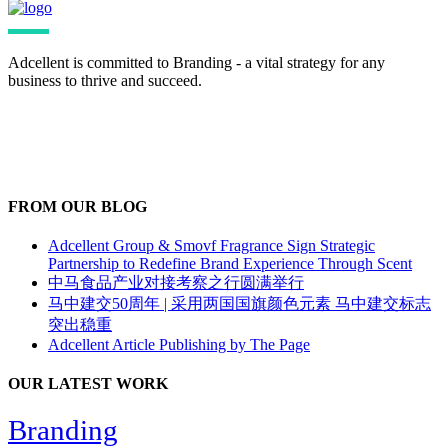
Adcellent is committed to Branding - a vital strategy for any
business to thrive and succeed.
FROM OUR BLOG
Adcellent Group & Smovf Fragrance Sign Strategic
Partnership to Redefine Brand Experience Through Scent
中马食品产业对接考察之行圆满举行
马中建交50周年 | 采用两国国旗颜色元素 马中建交标志
突出稳重
Adcellent Article Publishing by The Page
OUR LATEST WORK
Branding