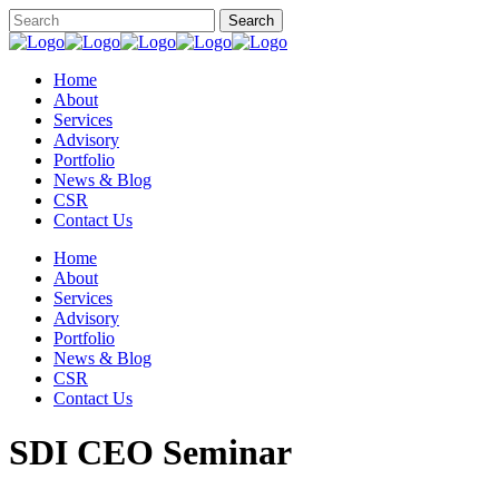
Home
About
Services
Advisory
Portfolio
News & Blog
CSR
Contact Us
Home
About
Services
Advisory
Portfolio
News & Blog
CSR
Contact Us
SDI CEO Seminar