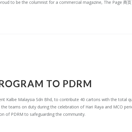
proud to be the columnist for a commercial magazine, The Page 商页 t
PROGRAM TO PDRM
nt Kalbe Malaysia Sdn Bhd, to contribute 40 cartons with the total qu
the teams on duty during the celebration of Hari Raya and MCO peri
tion of PDRM to safeguarding the community.