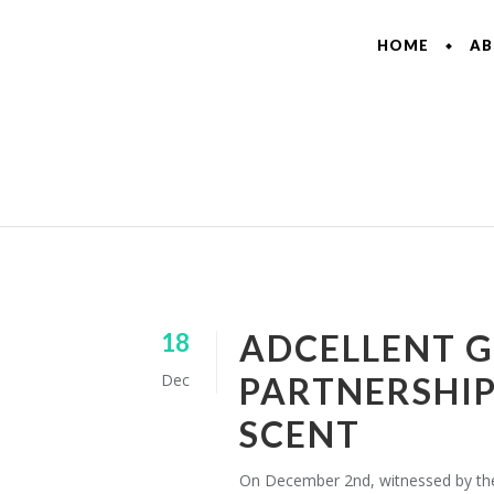
HOME
A
ADCELLENT G
18
Dec
PARTNERSHIP
SCENT
On December 2nd, witnessed by the 