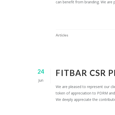
can benefit from branding. We are 
READ MORE
Articles
FITBAR CSR 
24
Jun
We are pleased to represent our clie
token of appreciation to PDRM and 
We deeply appreciate the contribu
CONTINUE READING